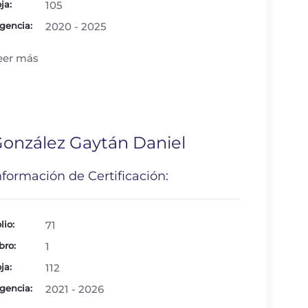
ja:
105
gencia:
2020 - 2025
eer más
onzález Gaytán Daniel
nformación de Certificación:
lio:
71
bro:
1
ja:
112
gencia:
2021 - 2026