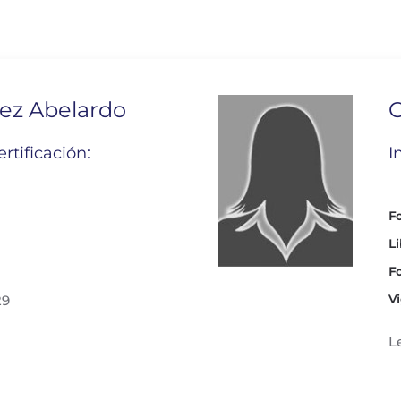
ez Abelardo
G
rtificación:
I
Fo
Li
Fo
29
Vi
L