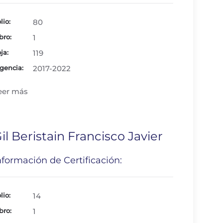
lio:
80
bro:
1
ja:
119
gencia:
2017-2022
eer más
il Beristain Francisco Javier
nformación de Certificación:
lio:
14
bro:
1