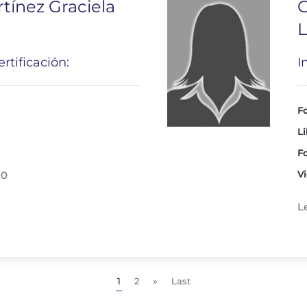
tínez Graciela
G
L
rtificación:
I
Fo
Li
Fo
30
Vi
L
1
2
»
Last