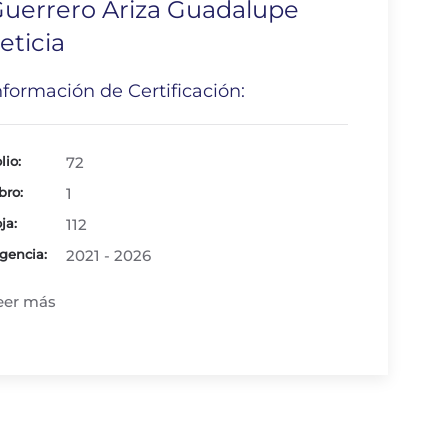
uerrero Ariza Guadalupe
eticia
nformación de Certificación:
lio:
72
bro:
1
ja:
112
gencia:
2021 - 2026
eer más