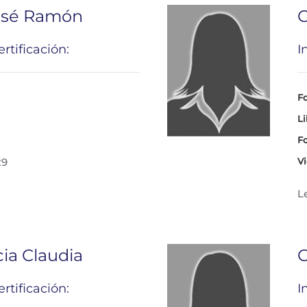
José Ramón
G
rtificación:
I
Fo
Li
Fo
29
Vi
L
ia Claudia
G
rtificación:
I