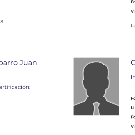
Fo
Vi
28
L
parro Juan
G
I
rtificación:
Fo
Li
Fo
Vi