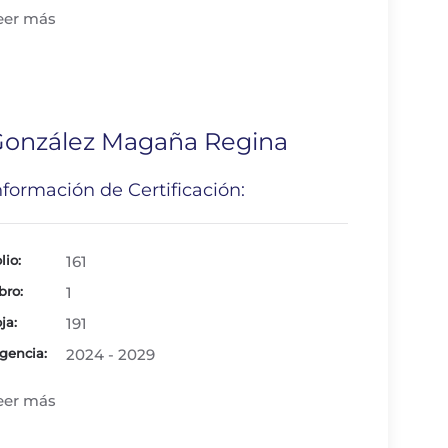
eer más
onzález Magaña Regina
nformación de Certificación:
lio:
161
bro:
1
ja:
191
gencia:
2024 - 2029
eer más