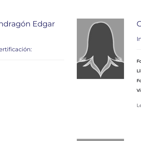
ndragón Edgar
G
I
rtificación:
Fo
Li
Fo
Vi
L