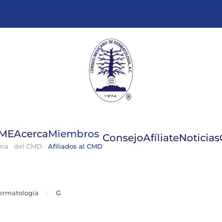
GME
Acerca
Miembros
Consejo
Afíliate
Noticias
ema
del CMD
Afiliados al CMD
ermatología
G