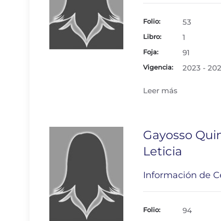
Folio:
53
Libro:
1
Foja:
91
Vigencia:
2023 - 20
Leer más
Gayosso Quin
Leticia
Información de Ce
Folio:
94