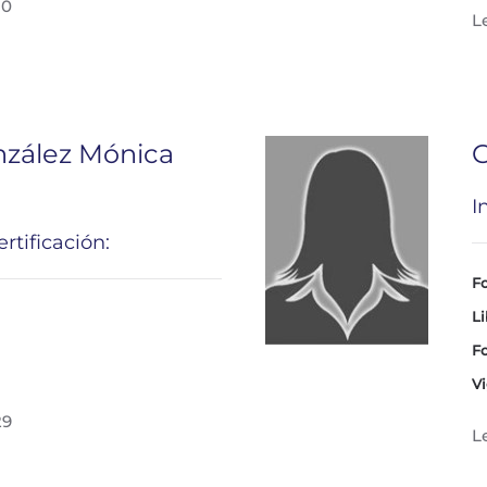
30
L
nzález Mónica
G
I
rtificación:
Fo
Li
Fo
Vi
29
L