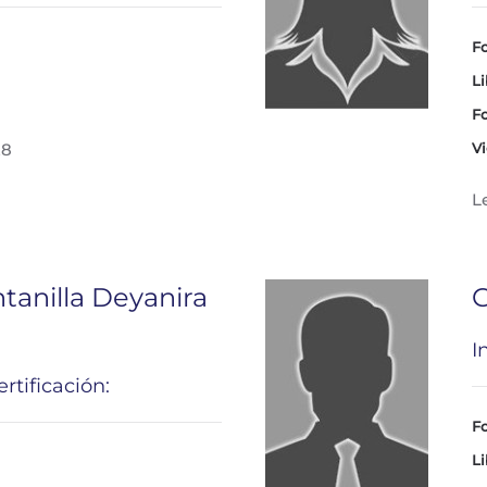
Fo
Li
Fo
28
Vi
L
tanilla Deyanira
G
I
rtificación:
Fo
Li