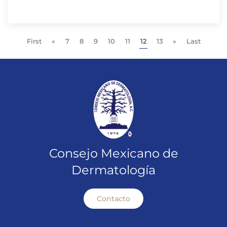
First
«
7
8
9
10
11
12
13
»
Last
Consejo Mexicano de
Dermatología
Contacto