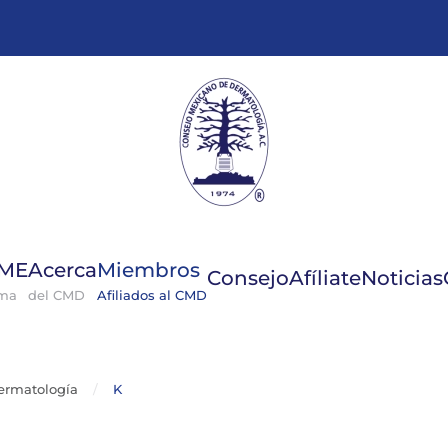
GME
Acerca
Miembros
Consejo
Afíliate
Noticias
ema
del CMD
Afiliados al CMD
ermatología
K