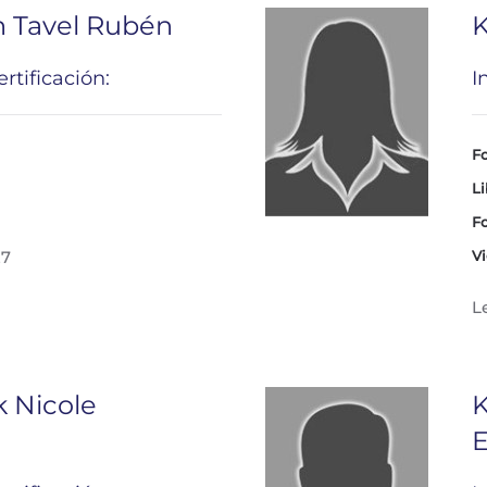
h Tavel Rubén
K
rtificación:
I
Fo
Li
Fo
27
Vi
L
k Nicole
K