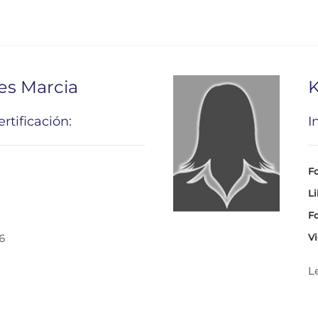
es Marcia
K
rtificación:
I
Fo
Li
Fo
6
Vi
L