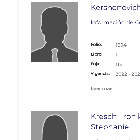
Kershenovic
Información de Ce
Folio:
1604
Libro:
1
Foja:
118
Vigencia:
2022 - 20
Leer más
Kresch Troni
Stephanie