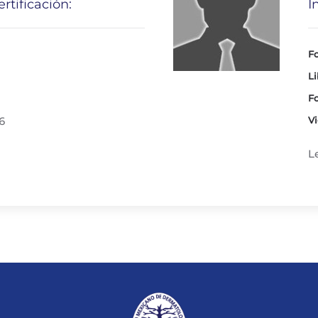
rtificación:
I
Fo
Li
Fo
6
Vi
L