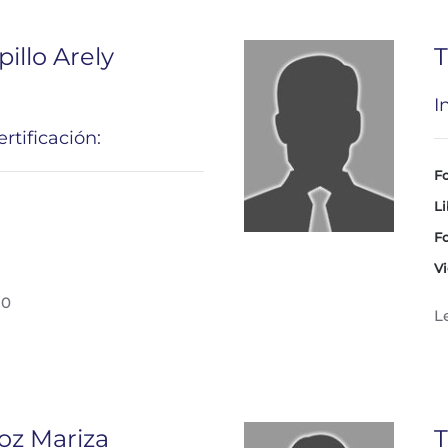
illo Arely
T
I
rtificación:
Fo
Li
Fo
Vi
30
L
z Mariza
T