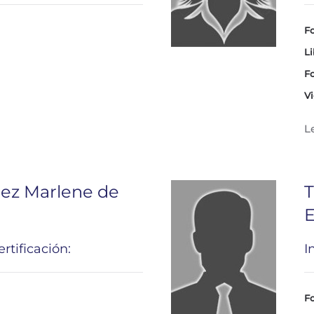
Fo
Li
Fo
Vi
L
rez Marlene de
rtificación:
I
Fo