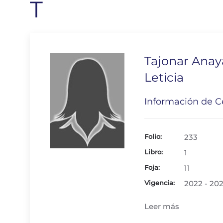
T
Tajonar Anay
Leticia
Información de Ce
Folio:
233
Libro:
1
Foja:
11
Vigencia:
2022 - 20
Leer más