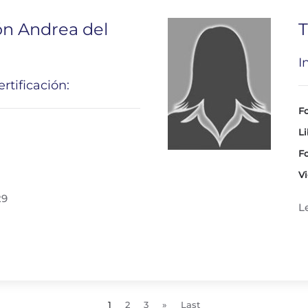
ón Andrea del
T
I
rtificación:
Fo
Li
Fo
Vi
29
L
1
2
3
»
Last