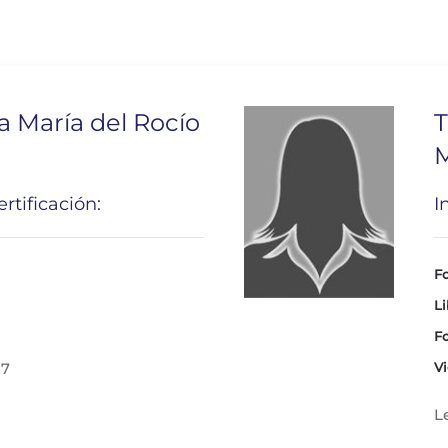
a María del Rocío
T
rtificación:
I
Fo
Li
Fo
27
Vi
L