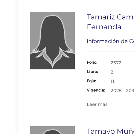
Tamariz Camp
Fernanda
Información de Ce
Folio:
2372
Libro:
2
Foja:
11
Vigencia:
2025 - 20
Leer más
Tamayo Muño