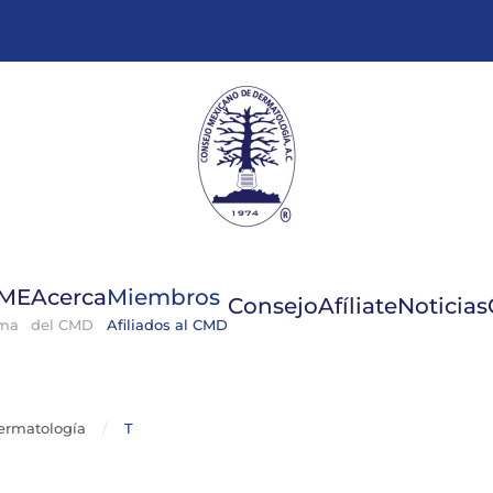
GME
Acerca
Miembros
Consejo
Afíliate
Noticias
ema
del CMD
Afiliados al CMD
ermatología
T