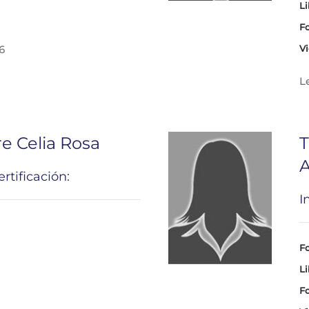
Li
Fo
6
Vi
L
e Celia Rosa
T
A
rtificación:
I
Fo
Li
Fo