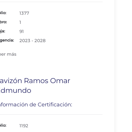
lio:
1377
bro:
1
ja:
91
gencia:
2023 - 2028
eer más
Tavizón Ramos Omar
Edmundo
nformación de Certificación:
lio:
1192