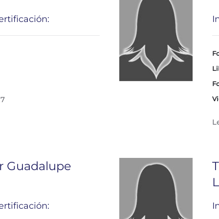
rtificación:
I
Fo
Li
Fo
27
Vi
L
r Guadalupe
T
L
rtificación:
I