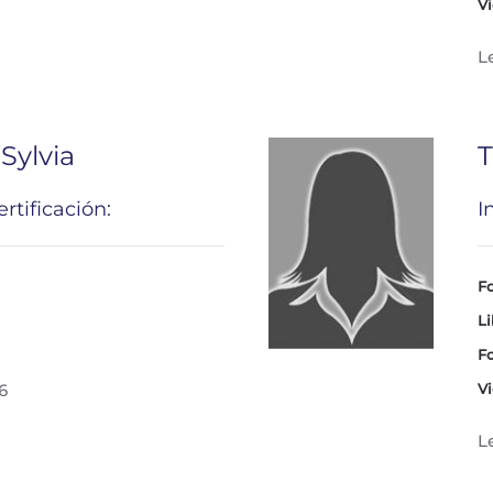
Vi
L
Sylvia
T
rtificación:
I
Fo
Li
Fo
6
Vi
L