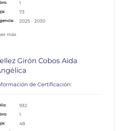
bro:
1
ja:
73
gencia:
2025 - 2030
eer más
ellez Girón Cobos Aida
ngélica
nformación de Certificación:
lio:
932
bro:
1
ja:
48