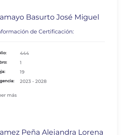
amayo Basurto José Miguel
nformación de Certificación:
lio:
444
bro:
1
ja:
19
gencia:
2023 - 2028
eer más
amez Peña Alejandra Lorena