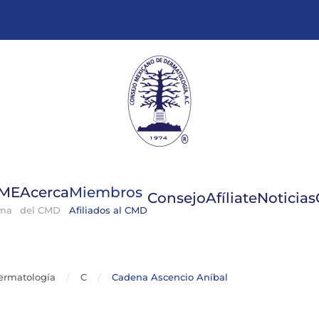
GME
Acerca
Miembros
Consejo
Afíliate
Noticias
ema
del CMD
Afiliados al CMD
ermatología
C
Cadena Ascencio Aníbal