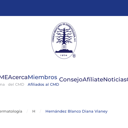
GME
Acerca
Miembros
Consejo
Afíliate
Noticias
ema
del CMD
Afiliados al CMD
ermatología
H
Hernández Blanco Diana Vianey