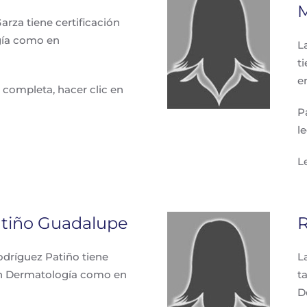
M
arza tiene certificación
gía como en
L
t
e
 completa, hacer clic en
P
l
L
atiño Guadalupe
R
dríguez Patiño tiene
L
 en Dermatología como en
t
D