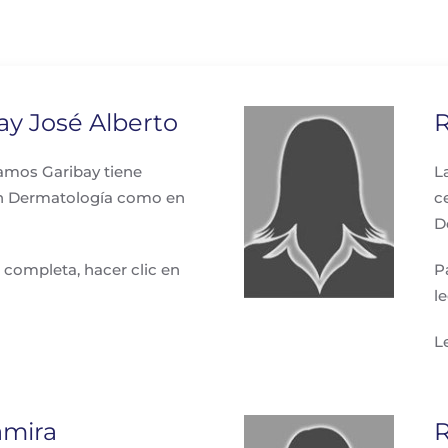
y José Alberto
R
Ramos Garibay tiene
L
 en Dermatología como en
c
D
 completa, hacer clic en
P
l
L
amira
R