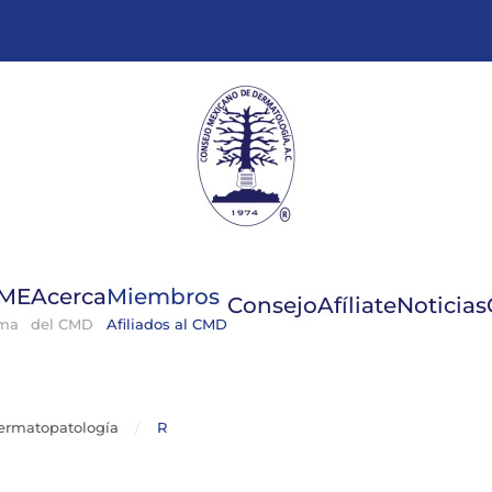
GME
Acerca
Miembros
Consejo
Afíliate
Noticias
ema
del CMD
Afiliados al CMD
ermatopatología
R