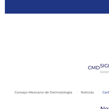
Skip to main content
SI
CMD
Sist
Consejo Mexicano de Dermatología
Noticias
Car
No