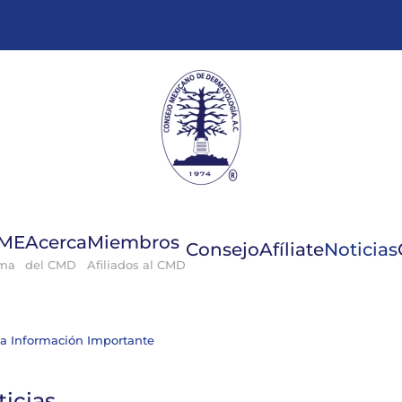
GME
Acerca
Miembros
Consejo
Afíliate
Noticias
ema
del CMD
Afiliados al CMD
ta Información Importante
ticias