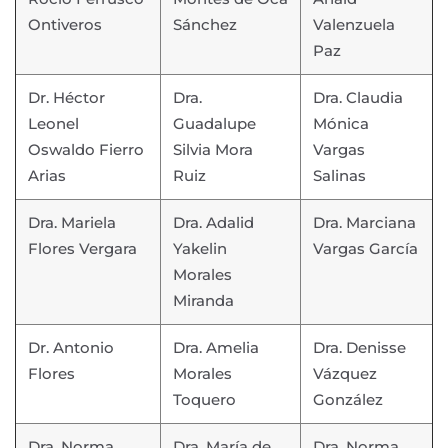
Ontiveros
Sánchez
Valenzuela
Paz
Dr. Héctor
Dra.
Dra. Claudia
Leonel
Guadalupe
Mónica
Oswaldo Fierro
Silvia Mora
Vargas
Arias
Ruiz
Salinas
Dra. Mariela
Dra. Adalid
Dra. Marciana
Flores Vergara
Yakelin
Vargas García
Morales
Miranda
Dr. Antonio
Dra. Amelia
Dra. Denisse
Flores
Morales
Vázquez
Toquero
González
Dra. Norma
Dra. María de
Dra. Norma