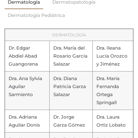
Dermatología
Dermatopatología
Dermatología Pediátrica
DERMATOLOGÍA
Dr. Edgar
Dra. María del
Dra. Ileana
Abdiel Abad
Rosario García
Lucía Orozco
Guangorena
Salazar
y Jiménez
Dra. Ana Sylvia
Dra. Diana
Dra. María
Aguilar
Patricia Garza
Fernanda
Sarmiento
Salazar
Ortega
Springall
Dra. Adriana
Dr. Jorge
Dra. Laura
Aguilar Donis
Garza Gómez
Ortiz Lobato