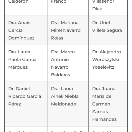
Calderón
Franco
Villaseñor
Díaz
Dra. Anais
Dra. Mariana
Dr. Uriel
García
Mirel Navarro
Villela Segura
Domínguez
Rojas
Dra. Laura
Dra. Marco
Dr. Alejandro
Paola García
Antonio
Woroszylski
Márquez
Navarro
Yoselevitz
Balderas
Dr. Daniel
Dra. Laura
Dra. Juana
Ricardo García
Alhelí Niebla
María del
Pérez
Maldonado
Carmen
Zamora
Hernández