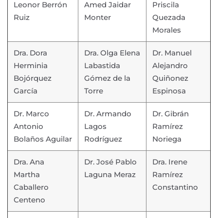
Leonor Berrón
Amed Jaidar
Priscila
Ruiz
Monter
Quezada
Morales
Dra. Dora
Dra. Olga Elena
Dr. Manuel
Herminia
Labastida
Alejandro
Bojórquez
Gómez de la
Quiñonez
García
Torre
Espinosa
Dr. Marco
Dr. Armando
Dr. Gibrán
Antonio
Lagos
Ramírez
Bolaños Aguilar
Rodríguez
Noriega
Dra. Ana
Dr. José Pablo
Dra. Irene
Martha
Laguna Meraz
Ramírez
Caballero
Constantino
Centeno