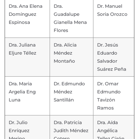
Dra. Ana Elena
Dra.
Dr. Manuel
Domínguez
Guadalupe
Soria Orozco
Espinosa
Gianella Mena
Flores
Dra. Juliana
Dra. Alicia
Dr. Jesús
Eljure Téllez
Méndez
Eduardo
Montaño
Salvador
Suárez Peña
Dra. Maria
Dr. Edmundo
Dr. Omar
Argelia Eng
Méndez
Edmundo
Luna
Santillán
Tavizón
Ramos
Dr. Julio
Dra. Patricia
Dra. Aída
Enríquez
Judith Méndez
Angélica
Merino
Cotero
Tellez Girón