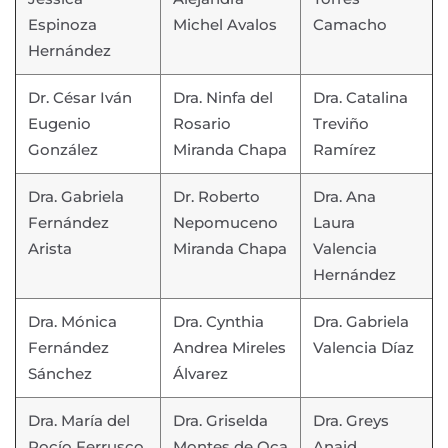
Espinoza
Michel Avalos
Camacho
Hernández
Dr. César Iván
Dra. Ninfa del
Dra. Catalina
Eugenio
Rosario
Treviño
González
Miranda Chapa
Ramírez
Dra. Gabriela
Dr. Roberto
Dra. Ana
Fernández
Nepomuceno
Laura
Arista
Miranda Chapa
Valencia
Hernández
Dra. Mónica
Dra. Cynthia
Dra. Gabriela
Fernández
Andrea Mireles
Valencia Díaz
Sánchez
Álvarez
Dra. María del
Dra. Griselda
Dra. Greys
Rocío Ferrusco
Montes de Oca
Anaid