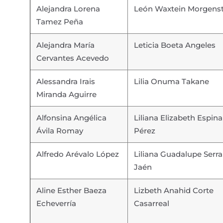
Alejandra Lorena
León Waxtein Morgens
Tamez Peña
Alejandra María
Leticia Boeta Angeles
Cervantes Acevedo
Alessandra Irais
Lilia Onuma Takane
Miranda Aguirre
Alfonsina Angélica
Liliana Elizabeth Espina
Ávila Romay
Pérez
Alfredo Arévalo López
Liliana Guadalupe Serr
Jaén
Aline Esther Baeza
Lizbeth Anahid Corte
Echeverría
Casarreal