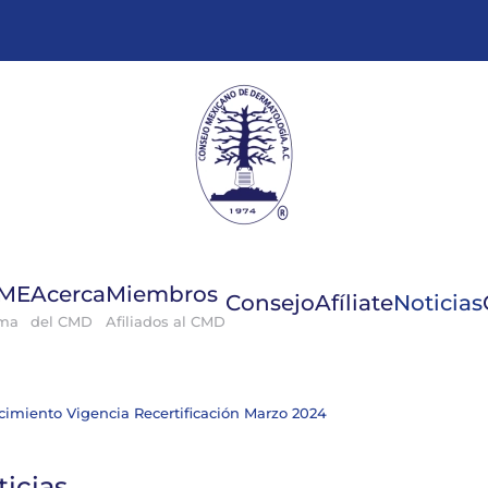
GME
Acerca
Miembros
Consejo
Afíliate
Noticias
ema
del CMD
Afiliados al CMD
cimiento Vigencia Recertificación Marzo 2024
ticias