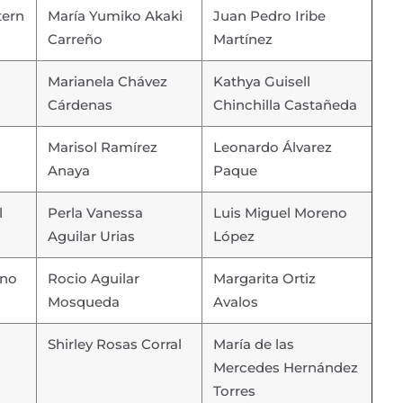
tern
María Yumiko Akaki
Juan Pedro Iribe
Carreño
Martínez
Marianela Chávez
Kathya Guisell
Cárdenas
Chinchilla Castañeda
Marisol Ramírez
Leonardo Álvarez
Anaya
Paque
l
Perla Vanessa
Luis Miguel Moreno
Aguilar Urias
López
ano
Rocio Aguilar
Margarita Ortiz
Mosqueda
Avalos
Shirley Rosas Corral
María de las
Mercedes Hernández
Torres