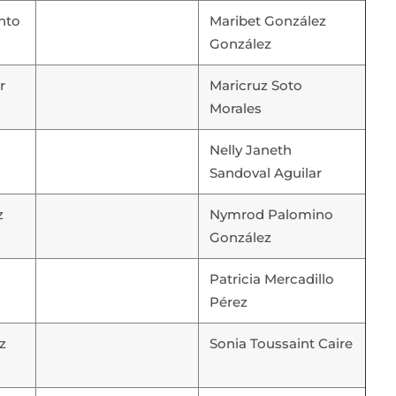
nto
Maribet González
González
r
Maricruz Soto
Morales
Nelly Janeth
Sandoval Aguilar
z
Nymrod Palomino
González
Patricia Mercadillo
Pérez
z
Sonia Toussaint Caire