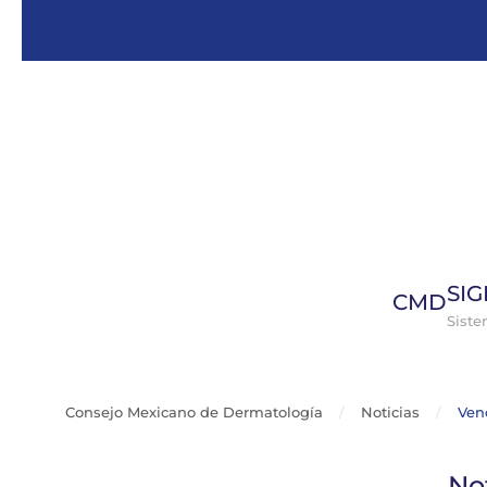
Skip to main content
SI
CMD
Sist
Consejo Mexicano de Dermatología
Noticias
Ven
No