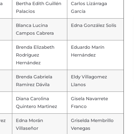
na
Bertha Edith Guillén
Carlos Lizárraga
Palacios
García
Blanca Lucina
Edna González Solís
Campos Cabrera
Brenda Elizabeth
Eduardo Marín
Rodríguez
Hernández
Hernández
Brenda Gabriela
Eldy Villagomez
Ramírez Dávila
Llanos
Diana Carolina
Gisela Navarrete
Quintero Martìnez
Franco
rez
Edna Morán
Griselda Membrillo
Villaseñor
Venegas