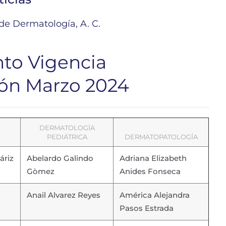
e Dermatología, A. C.
to Vigencia
ión Marzo 2024
DERMATOLOGÍA
PEDIÁTRICA
DERMATOPATOLOGÍA
áriz
Abelardo Galindo
Adriana Elizabeth
Gòmez
Anides Fonseca
Anail Alvarez Reyes
América Alejandra
Pasos Estrada