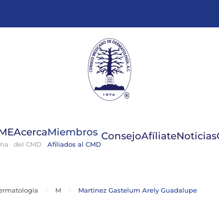
GME
Acerca
Miembros
Consejo
Afíliate
Noticias
ema
del CMD
Afiliados al CMD
ermatología
M
Martinez Gastelum Arely Guadalupe