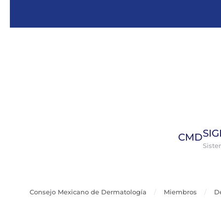
Skip to main content
SI
CMD
Sist
Consejo Mexicano de Dermatología
Miembros
D