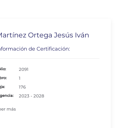
artínez Ortega Jesús Iván
nformación de Certificación:
lio:
2091
bro:
1
ja:
176
gencia:
2023 - 2028
eer más