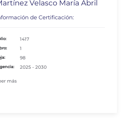
artínez Velasco María Abril
nformación de Certificación:
lio:
1417
bro:
1
ja:
98
gencia:
2025 - 2030
eer más