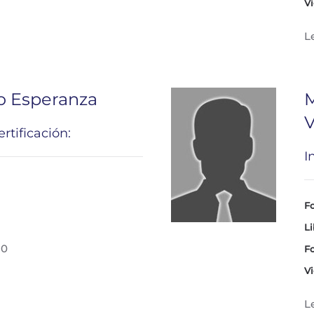
Vi
L
o Esperanza
M
V
rtificación:
I
Fo
Li
30
Fo
Vi
L