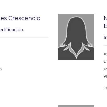
res Crescencio
M
E
rtificación:
I
Fo
Li
27
Fo
Vi
L