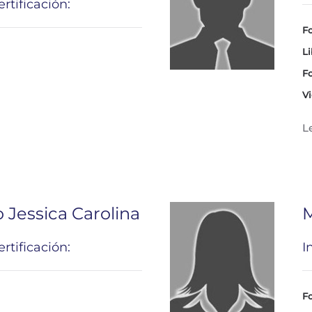
rtificación:
Fo
Li
Fo
Vi
L
 Jessica Carolina
M
rtificación:
I
Fo