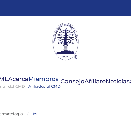
GME
Acerca
Miembros
Consejo
Afíliate
Noticias
ema
del CMD
Afiliados al CMD
ermatología
M