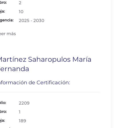
bro:
2
ja:
10
gencia:
2025 - 2030
eer más
artínez Saharopulos María
Fernanda
nformación de Certificación:
lio:
2209
bro:
1
ja:
189