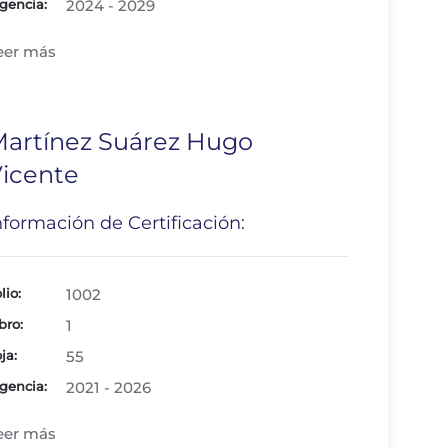
gencia:
2024 - 2029
eer más
artínez Suárez Hugo
icente
nformación de Certificación:
lio:
1002
bro:
1
ja:
55
gencia:
2021 - 2026
eer más