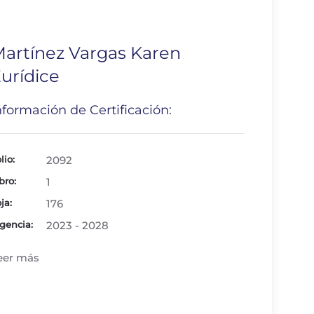
artínez Vargas Karen
urídice
nformación de Certificación:
lio:
2092
bro:
1
ja:
176
gencia:
2023 - 2028
eer más