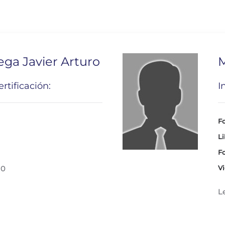
ega Javier Arturo
M
rtificación:
I
Fo
Li
Fo
30
Vi
L