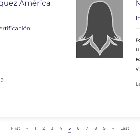
zquez América
M
I
rtificación:
Fo
Li
Fo
Vi
29
L
First
«
1
2
3
4
5
6
7
8
9
»
Last