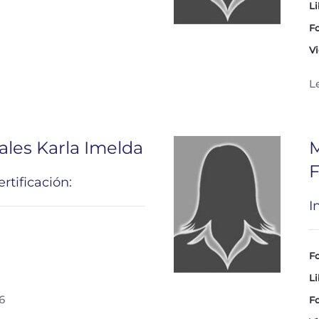
Li
Fo
Vi
L
ales Karla Imelda
M
rtificación:
I
Fo
Li
6
Fo