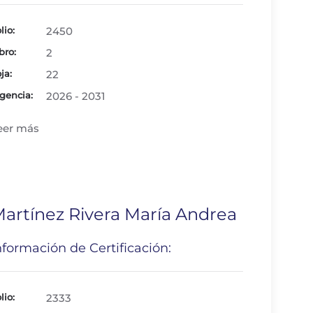
lio:
2450
bro:
2
ja:
22
gencia:
2026 - 2031
eer más
artínez Rivera María Andrea
nformación de Certificación:
lio:
2333