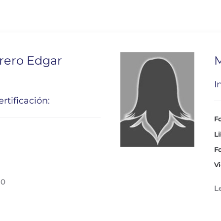
rero Edgar
M
I
rtificación:
Fo
Li
Fo
Vi
30
L