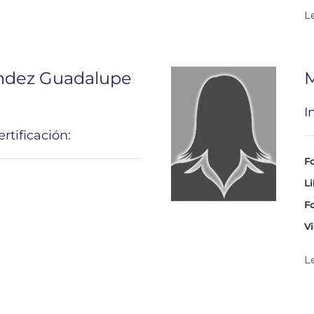
L
ndez Guadalupe
M
I
rtificación:
Fo
Li
Fo
Vi
L