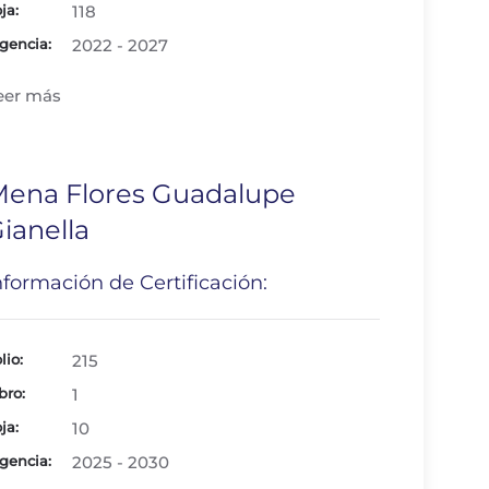
ja:
118
gencia:
2022 - 2027
eer más
ena Flores Guadalupe
ianella
nformación de Certificación:
lio:
215
bro:
1
ja:
10
gencia:
2025 - 2030