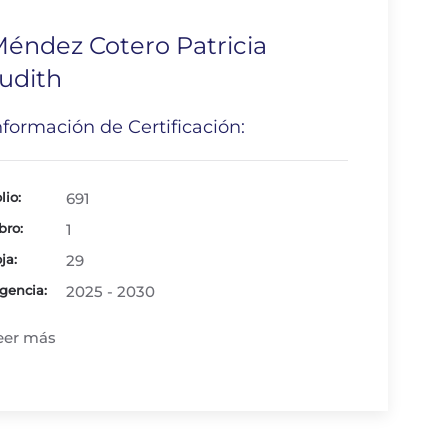
éndez Cotero Patricia
udith
nformación de Certificación:
lio:
691
bro:
1
ja:
29
gencia:
2025 - 2030
eer más