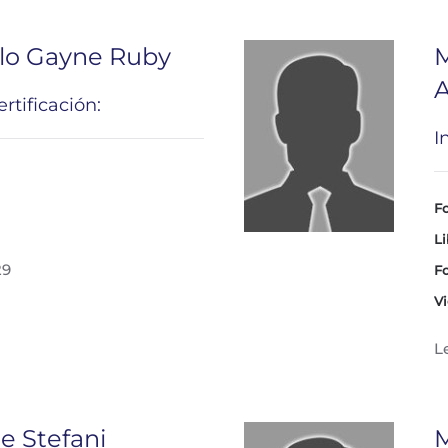
lo Gayne Ruby
M
A
rtificación:
I
Fo
Li
29
Fo
Vi
L
e Stefani
M