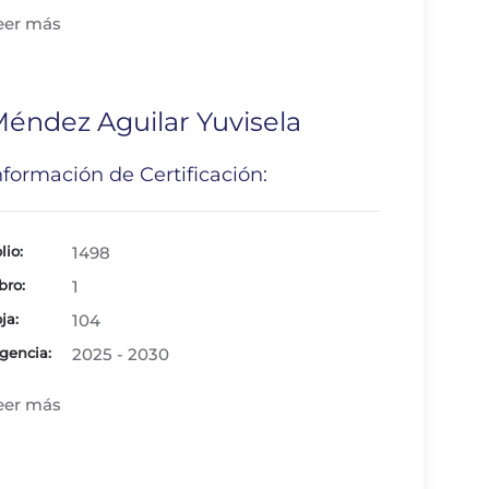
eer más
éndez Aguilar Yuvisela
nformación de Certificación:
lio:
1498
bro:
1
ja:
104
gencia:
2025 - 2030
eer más