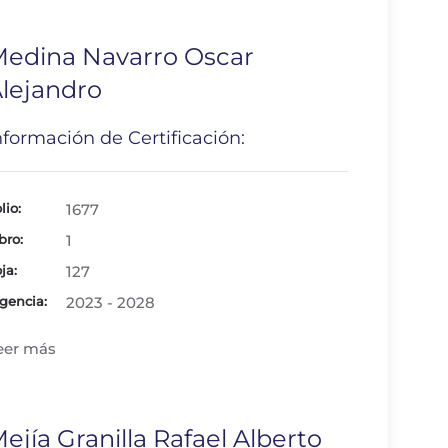
edina Navarro Oscar
lejandro
nformación de Certificación:
lio:
1677
bro:
1
ja:
127
gencia:
2023 - 2028
eer más
ejía Granilla Rafael Alberto