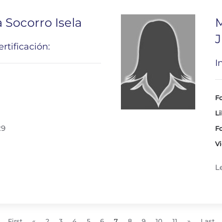
Socorro Isela
M
J
rtificación:
I
Fo
Li
29
Fo
Vi
L
First
«
2
3
4
5
6
7
8
9
10
11
»
Last