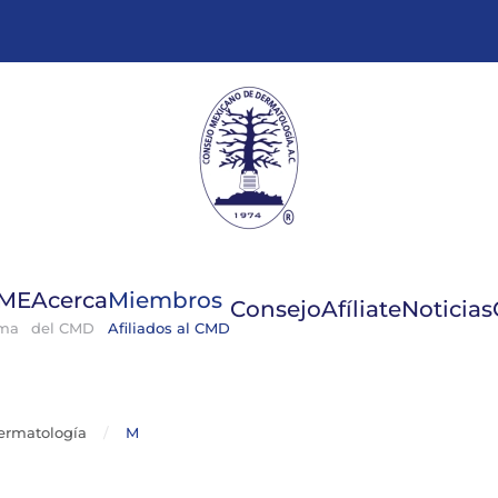
GME
Acerca
Miembros
Consejo
Afíliate
Noticias
ema
del CMD
Afiliados al CMD
ermatología
M