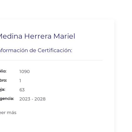
edina Herrera Mariel
nformación de Certificación:
lio:
1090
bro:
1
ja:
63
gencia:
2023 - 2028
eer más