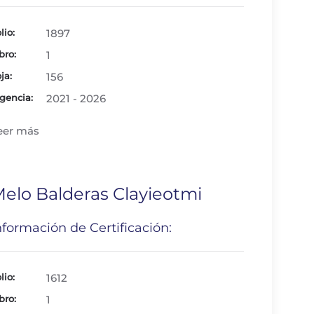
lio:
1897
bro:
1
ja:
156
gencia:
2021 - 2026
eer más
elo Balderas Clayieotmi
nformación de Certificación:
lio:
1612
bro:
1