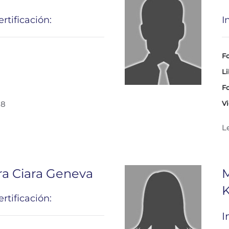
rtificación:
I
Fo
Li
Fo
28
Vi
L
a Ciara Geneva
M
K
rtificación:
I