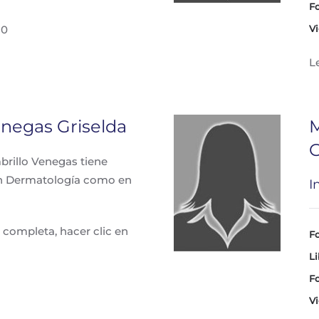
Fo
30
Vi
L
negas Griselda
M
G
brillo Venegas tiene
 en Dermatología como en
I
 completa, hacer clic en
Fo
Li
Fo
Vi